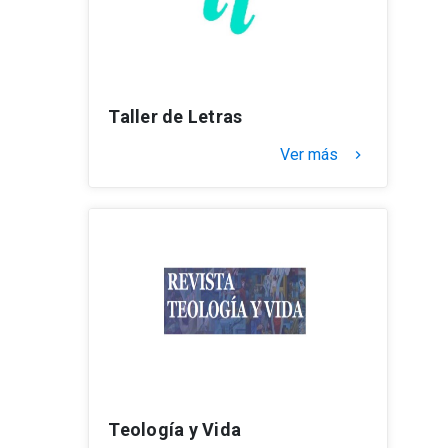
Taller de Letras
Ver más
keyboard_arrow_right
Teología y Vida