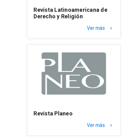
Revista Latinoamericana de
Derecho y Religión
Ver más
keyboard_arrow_right
Revista Planeo
Ver más
keyboard_arrow_right