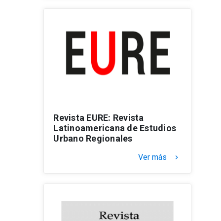
Revista EURE: Revista
Latinoamericana de Estudios
Urbano Regionales
Ver más
keyboard_arrow_right