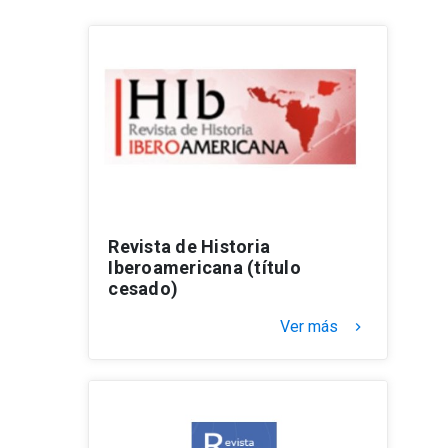
Revista de Historia
Iberoamericana (título
cesado)
Ver más
keyboard_arrow_right