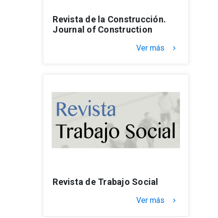
Revista de la Construcción.
Journal of Construction
Ver más
keyboard_arrow_right
Revista de Trabajo Social
Ver más
keyboard_arrow_right