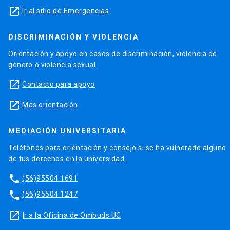
launch
Ir al sitio de Emergencias
DISCRIMINACIÓN Y VIOLENCIA
Orientación y apoyo en casos de discriminación, violencia de
género o violencia sexual.
launch
Contacto para apoyo
launch
Más orientación
MEDIACIÓN UNIVERSITARIA
Teléfonos para orientación y consejo si se ha vulnerado alguno
de tus derechos en la universidad.
phone
(56)95504 1691
phone
(56)95504 1247
launch
Ir a la Oficina de Ombuds UC