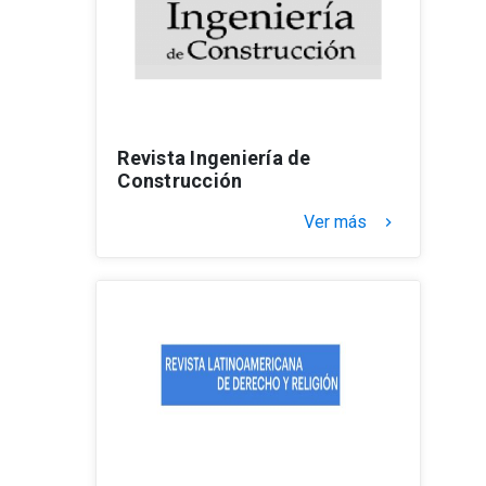
Revista Ingeniería de
Construcción
Ver más
keyboard_arrow_right