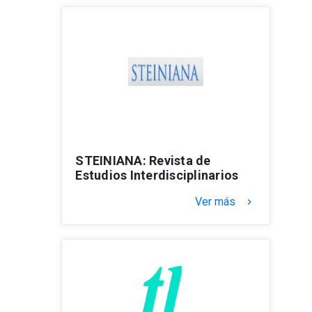
STEINIANA: Revista de
Estudios Interdisciplinarios
Ver más
keyboard_arrow_right