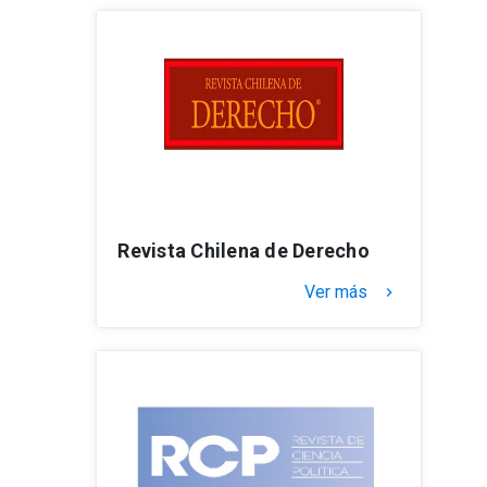
Revista Chilena de Derecho
Ver más
keyboard_arrow_right