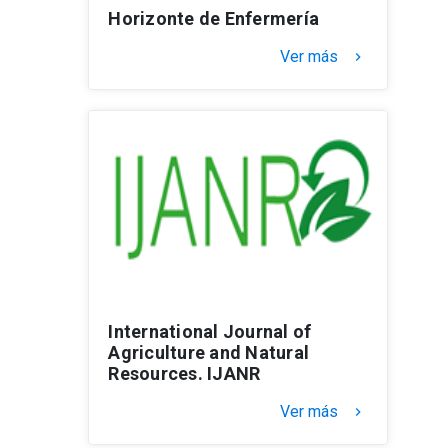
Horizonte de Enfermería
Ver más
keyboard_arrow_right
International Journal of
Agriculture and Natural
Resources. IJANR
Ver más
keyboard_arrow_right