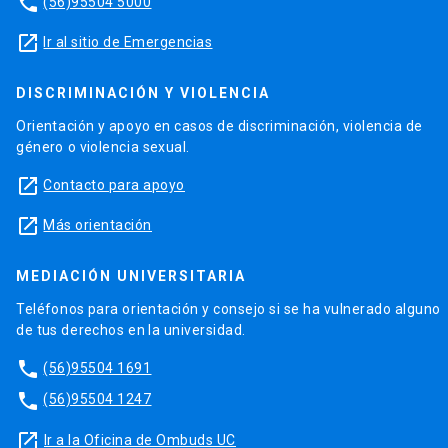
phone
(56)95504 5000
launch
Ir al sitio de Emergencias
DISCRIMINACIÓN Y VIOLENCIA
Orientación y apoyo en casos de discriminación, violencia de
género o violencia sexual.
launch
Contacto para apoyo
launch
Más orientación
MEDIACIÓN UNIVERSITARIA
Teléfonos para orientación y consejo si se ha vulnerado alguno
de tus derechos en la universidad.
phone
(56)95504 1691
phone
(56)95504 1247
launch
Ir a la Oficina de Ombuds UC