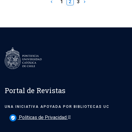
1
2
3
keyboard_arrow_left
keyboard_arrow_right
Portal de Revistas
UNA INICIATIVA APOYADA POR BIBLIOTECAS UC
Políticas de Privacidad
verified_user