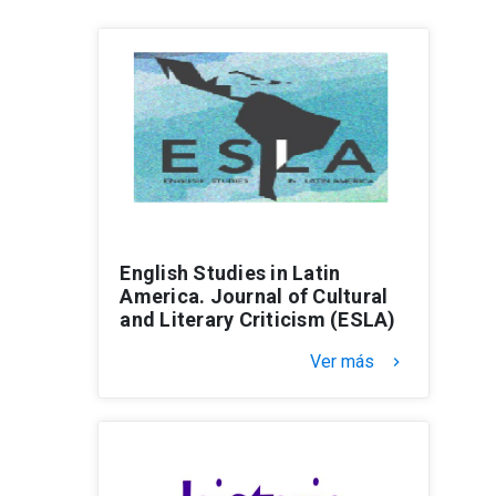
English Studies in Latin
America. Journal of Cultural
and Literary Criticism (ESLA)
Ver más
keyboard_arrow_right