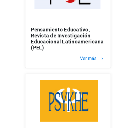
Pensamiento Educativo,
Revista de Investigación
Educacional Latinoamericana
(PEL)
Ver más
keyboard_arrow_right