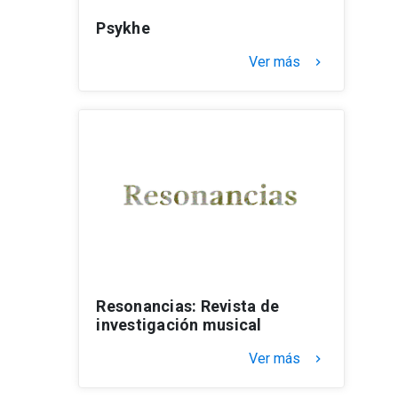
Psykhe
Ver más
keyboard_arrow_right
Resonancias: Revista de
investigación musical
Ver más
keyboard_arrow_right