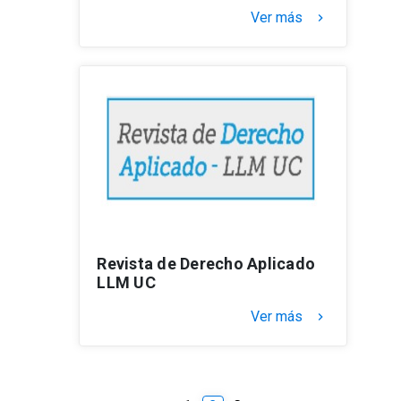
Ver más
keyboard_arrow_right
Revista de Derecho Aplicado
LLM UC
Ver más
keyboard_arrow_right