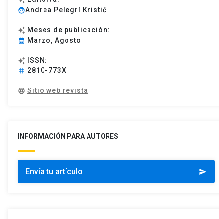
Andrea Pelegrí Kristić
face
Meses de publicación:
auto_awesome
Marzo, Agosto
calendar_month
ISSN:
auto_awesome
2810-773X
tag
Sitio web revista
language
INFORMACIÓN PARA AUTORES
Envía tu artículo
send