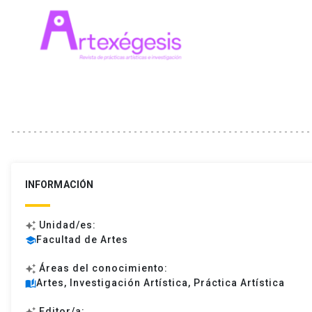
INFORMACIÓN
Unidad/es:
auto_awesome
Facultad de Artes
school
Áreas del conocimiento:
auto_awesome
Artes, Investigación Artística, Práctica Artística
auto_stories
Editor/a:
auto_awesome