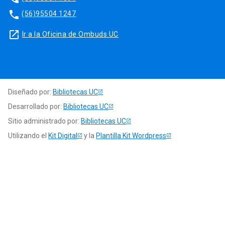
phone
(56)95504 1247
launch
Ir a la Oficina de Ombuds UC
Diseñado por:
Bibliotecas UC
Desarrollado por:
Bibliotecas UC
Sitio administrado por:
Bibliotecas UC
Utilizando el
Kit Digital
y la
Plantilla Kit Wordpress