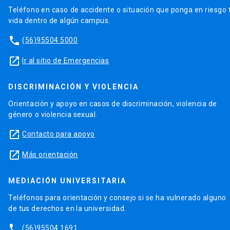
Teléfono en caso de accidente o situación que ponga en riesgo 
vida dentro de algún campus.
phone
(56)95504 5000
launch
Ir al sitio de Emergencias
DISCRIMINACIÓN Y VIOLENCIA
Orientación y apoyo en casos de discriminación, violencia de
género o violencia sexual.
launch
Contacto para apoyo
launch
Más orientación
MEDIACIÓN UNIVERSITARIA
Teléfonos para orientación y consejo si se ha vulnerado alguno
de tus derechos en la universidad.
phone
(56)95504 1691