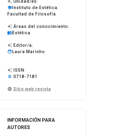
Unidad/es:
auto_awesome
Instituto de Estética.
school
Facultad de Filosofía
Áreas del conocimiento:
auto_awesome
Estética
auto_stories
Editor/a:
auto_awesome
Laura Marinho
face
ISSN:
auto_awesome
0718-7181
tag
Sitio web revista
language
INFORMACIÓN PARA
AUTORES