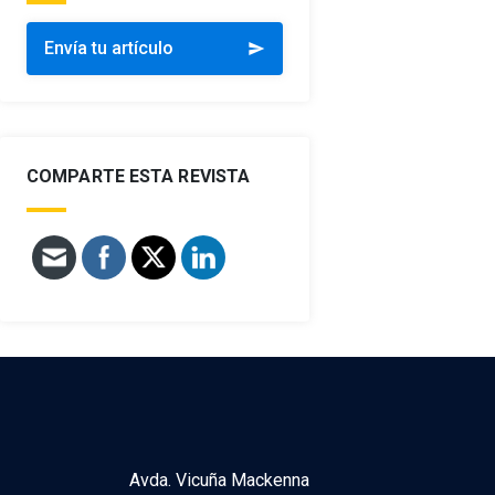
Envía tu artículo
send
COMPARTE ESTA REVISTA
Avda. Vicuña Mackenna