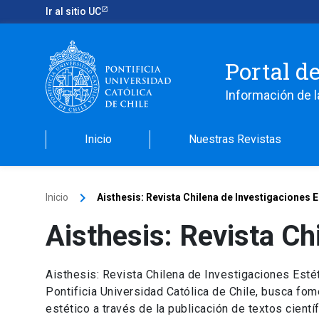
Ir al sitio UC
Portal d
Información de l
Inicio
Nuestras Revistas
keyboard_arrow_right
Inicio
Aisthesis: Revista Chilena de Investigaciones E
Aisthesis: Revista Ch
Aisthesis: Revista Chilena de Investigaciones Estéti
Pontificia Universidad Católica de Chile, busca fom
estético a través de la publicación de textos científ