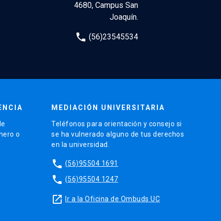
4680, Campus San
Joaquín.
phone
(56)23545534
ENCIA
MEDIACIÓN UNIVERSITARIA
de
Teléfonos para orientación y consejo si
énero o
se ha vulnerado alguno de tus derechos
en la universidad.
phone
(56)95504 1691
phone
(56)95504 1247
launch
Ir a la Oficina de Ombuds UC