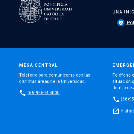
UNA INI
Pol
verified_user
MESA CENTRAL
EMERGE
Teléfono para comunicarse con las
Teléfono e
distintas áreas de la Universidad.
situación 
dentro de
phone
(56)95504 4000
phone
(56)9
launch
Ir al 