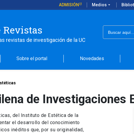
ADMISIÓN
Medios
arrow_drop_down
Biblio
e Revistas
Buscar:
as revistas de investigación de la UC
Sobre el portal
Novedades
stéticas
ilena de Investigaciones 
cas, del Instituto de Estética de la
entar el desarrollo del conocimiento
icos inéditos que, por su originalidad,