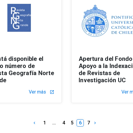
tá disponible el
Apertura del Fondo
mo número de
Apoyo a la Indexac
sta Geografía Norte
de Revistas de
de
Investigación UC
Ver más
Ver 
launch
1
...
4
5
6
7
keyboard_arrow_left
keyboard_arrow_right