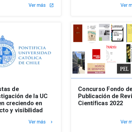
Ver más
Ver 
launch
stas de
Concurso Fondo d
stigación de la UC
Publicación de Rev
en creciendo en
Científicas 2022
to y visibilidad
Ver más
Ver 
keyboard_arrow_right