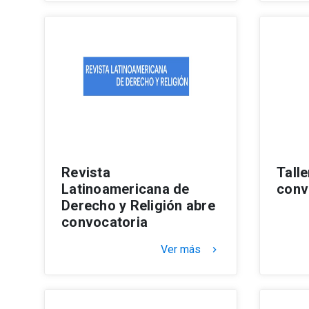
Revista
Tall
Latinoamericana de
conv
Derecho y Religión abre
convocatoria
Ver más
keyboard_arrow_right