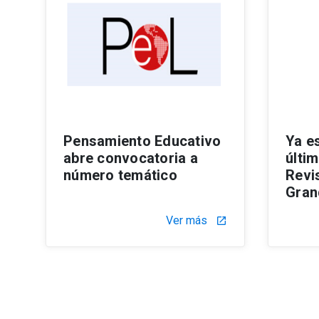
Pensamiento Educativo
Ya es
abre convocatoria a
últi
número temático
Revi
Gran
Ver más
launch