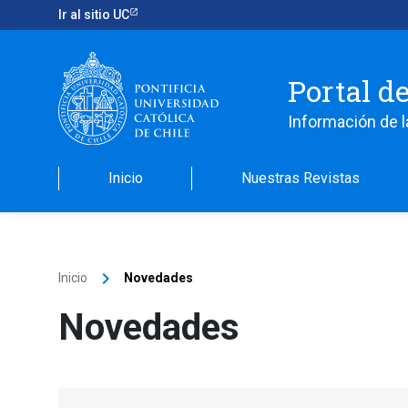
Ir al sitio UC
Portal d
Información de l
Inicio
Nuestras Revistas
keyboard_arrow_right
Inicio
Novedades
Novedades