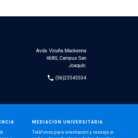
Avda. Vicuña Mackenna
4680, Campus San
Joaquín.
phone
(56)23545534
ENCIA
MEDIACIÓN UNIVERSITARIA
de
Teléfonos para orientación y consejo si