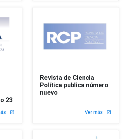
Revista de Ciencia
Política publica número
nuevo
o 23
más
Ver más
launch
launch