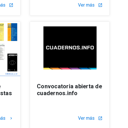
más
Ver más
launch
launch
e
Convocatoria abierta de
istas
cuadernos.info
más
Ver más
keyboard_arrow_right
launch