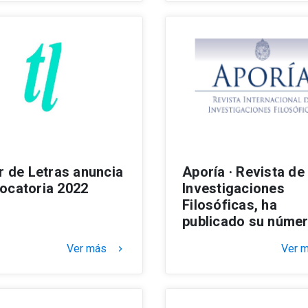
er de Letras anuncia
Aporía · Revista de
ocatoria 2022
Investigaciones
Filosóficas, ha
publicado su númer
Ver más
Ver 
keyboard_arrow_right