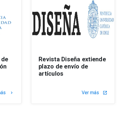
 de
Revista Diseña extiende
ión
plazo de envío de
artículos
más
Ver más
keyboard_arrow_right
launch