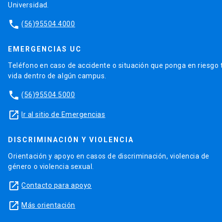
Universidad.
phone
(56)95504 4000
EMERGENCIAS UC
Teléfono en caso de accidente o situación que ponga en riesgo 
vida dentro de algún campus.
phone
(56)95504 5000
launch
Ir al sitio de Emergencias
DISCRIMINACIÓN Y VIOLENCIA
Orientación y apoyo en casos de discriminación, violencia de
género o violencia sexual.
launch
Contacto para apoyo
launch
Más orientación