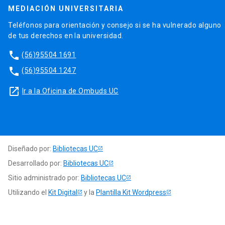
MEDIACIÓN UNIVERSITARIA
Teléfonos para orientación y consejo si se ha vulnerado alguno
de tus derechos en la universidad.
phone
(56)95504 1691
phone
(56)95504 1247
launch
Ir a la Oficina de Ombuds UC
Diseñado por:
Bibliotecas UC
Desarrollado por:
Bibliotecas UC
Sitio administrado por:
Bibliotecas UC
Utilizando el
Kit Digital
y la
Plantilla Kit Wordpress