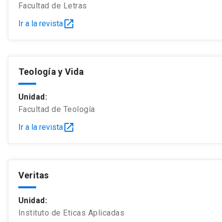
Facultad de Letras
open_in_new
Ir a la revista
Teología y Vida
Unidad:
Facultad de Teología
open_in_new
Ir a la revista
Veritas
Unidad:
Instituto de Eticas Aplicadas