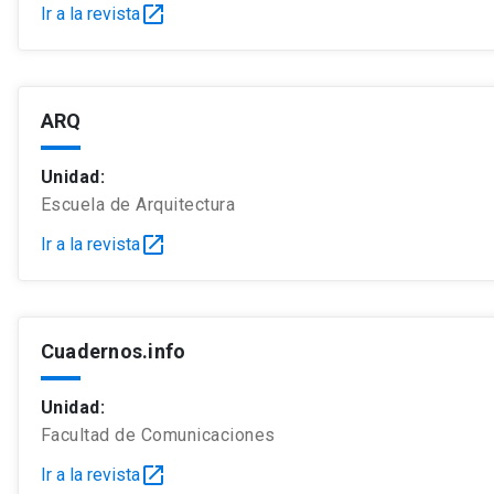
open_in_new
Ir a la revista
ARQ
Unidad:
Escuela de Arquitectura
open_in_new
Ir a la revista
Cuadernos.info
Unidad:
Facultad de Comunicaciones
open_in_new
Ir a la revista