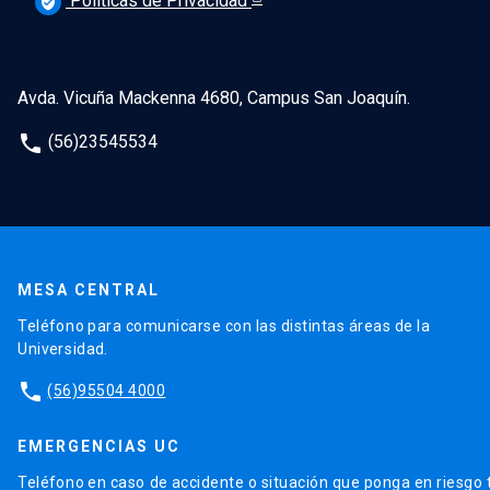
Políticas de Privacidad
verified_user
Avda. Vicuña Mackenna 4680, Campus San Joaquín.
phone
(56)23545534
MESA CENTRAL
Teléfono para comunicarse con las distintas áreas de la
Universidad.
phone
(56)95504 4000
EMERGENCIAS UC
Teléfono en caso de accidente o situación que ponga en riesgo 