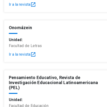
open_in_new
Ir a la revista
Onomázein
Unidad:
Facultad de Letras
open_in_new
Ir a la revista
Pensamiento Educativo, Revista de
Investigación Educacional Latinoamericana
(PEL)
Unidad:
Facultad de Educación