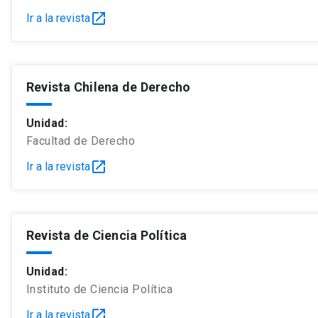
open_in_new
Ir a la revista
Revista Chilena de Derecho
Unidad:
Facultad de Derecho
open_in_new
Ir a la revista
Revista de Ciencia Política
Unidad:
Instituto de Ciencia Política
open_in_new
Ir a la revista