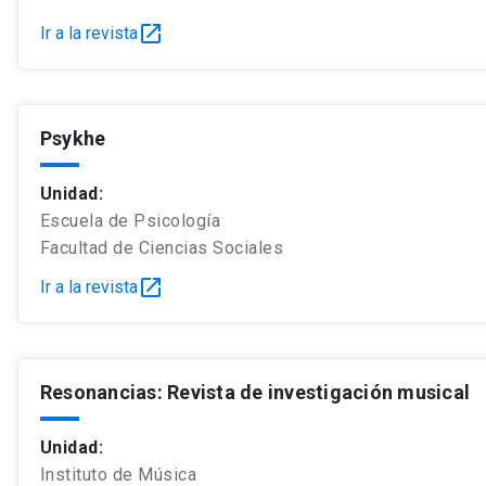
open_in_new
Ir a la revista
Psykhe
Unidad:
Escuela de Psicología
Facultad de Ciencias Sociales
open_in_new
Ir a la revista
Resonancias: Revista de investigación musical
Unidad:
Instituto de Música