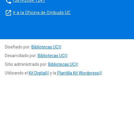
phone
(56)95504 1247
launch
Ir a la Oficina de Ombuds UC
Diseñado por:
Bibliotecas UC
Desarrollado por:
Bibliotecas UC
Sitio administrado por:
Bibliotecas UC
Utilizando el
Kit Digital
y la
Plantilla Kit Wordpress