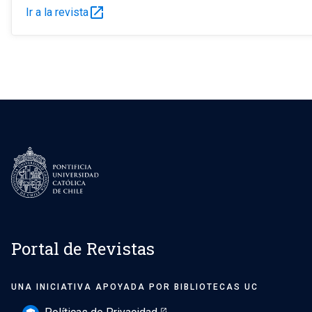
open_in_new
Ir a la revista
Portal de Revistas
UNA INICIATIVA APOYADA POR BIBLIOTECAS UC