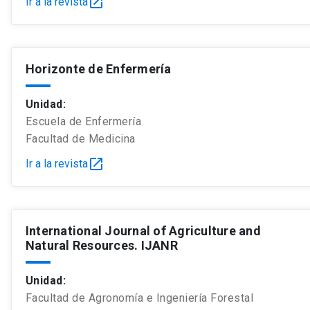
open_in_new
Ir a la revista
Horizonte de Enfermería
Unidad:
Escuela de Enfermería
Facultad de Medicina
open_in_new
Ir a la revista
International Journal of Agriculture and
Natural Resources. IJANR
Unidad:
Facultad de Agronomía e Ingeniería Forestal