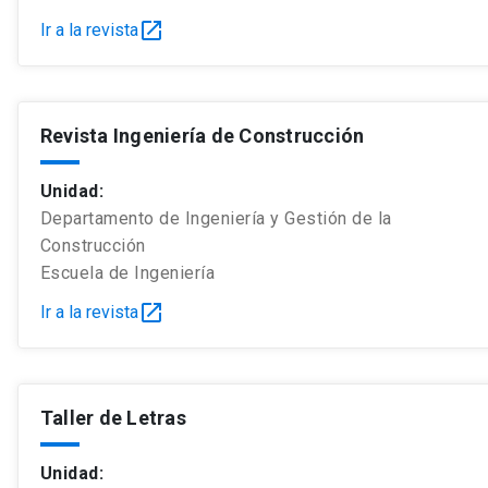
open_in_new
Ir a la revista
Revista Ingeniería de Construcción
Unidad:
Departamento de Ingeniería y Gestión de la
Construcción
Escuela de Ingeniería
open_in_new
Ir a la revista
Taller de Letras
Unidad: