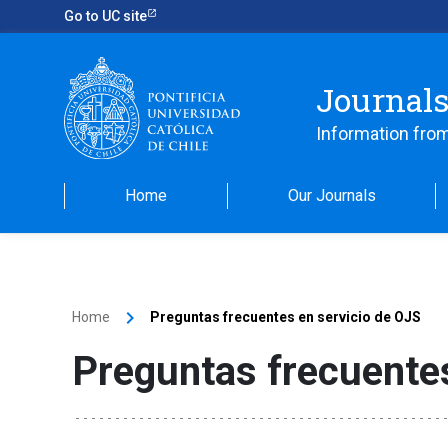
Go to UC site
Journals
Information fro
Home
Our Journals
keyboard_arrow_right
Home
Preguntas frecuentes en servicio de OJS
Preguntas frecuentes