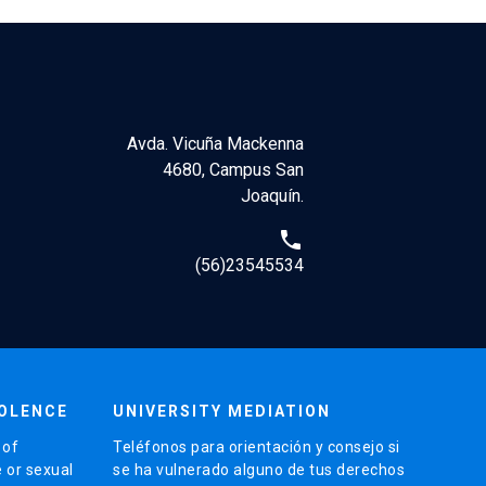
Avda. Vicuña Mackenna
4680, Campus San
Joaquín.
telephone
(56)23545534
IOLENCE
UNIVERSITY MEDIATION
 of
Teléfonos para orientación y consejo si
e or sexual
se ha vulnerado alguno de tus derechos