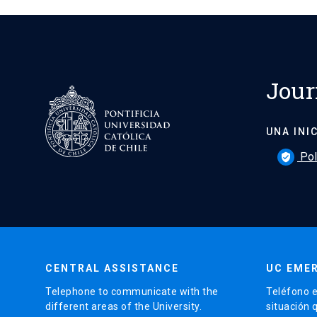
Jour
UNA INI
Pol
verified_user
CENTRAL ASSISTANCE
UC EME
Telephone to communicate with the
Teléfono e
different areas of the University.
situación 